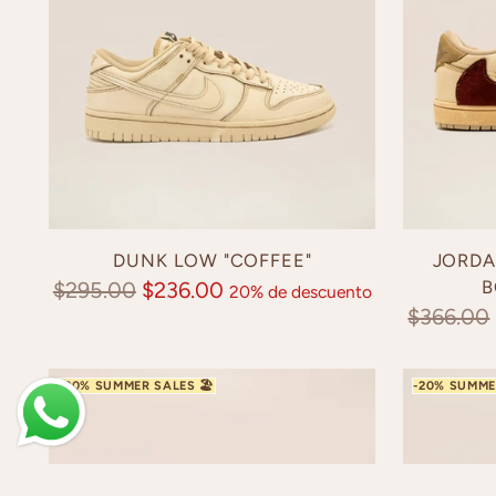
DUNK LOW "COFFEE"
JORDA
Precio
B
$295.00
$236.00
20% de descuento
Precio
$366.00
normal
normal