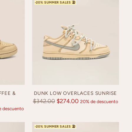
FFEE &
DUNK LOW OVERLACES SUNRISE
Precio
$342.00
$274.00
20% de descuento
 descuento
normal