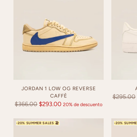
JORDAN 1 LOW OG REVERSE
CAFFÈ
Precio
$295.00
Precio
$366.00
$293.00
20% de descuento
normal
normal