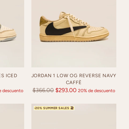
S ICED
JORDAN 1 LOW OG REVERSE NAVY
CAFFÈ
Precio
$366.00
$293.00
 descuento
20% de descuento
normal