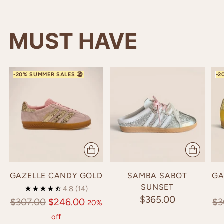
MUST HAVE
GAZELLE CANDY GOLD
SAMBA SABOT
GA
SUNSET
4.8
(14)
$365.00
Regular
Re
$307.00
$246.00
$3
20%
price
pr
off