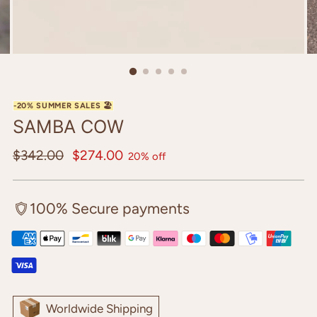
SAMBA COW
Regular
$342.00
$274.00
20% off
price
100% Secure payments
Worldwide Shipping