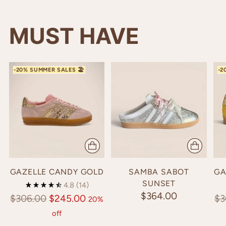
MUST HAVE
GAZELLE CANDY GOLD
SAMBA SABOT
GA
SUNSET
4.8
(14)
$364.00
Regular
Re
$306.00
$245.00
$3
20%
price
pr
off