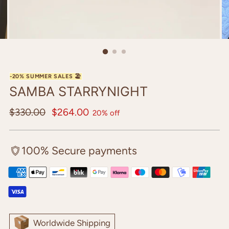
SAMBA STARRYNIGHT
Regular
$330.00
$264.00
20% off
price
100% Secure payments
Worldwide Shipping