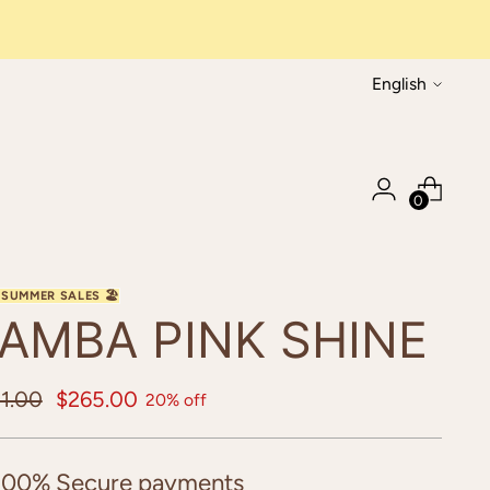
Language
English
0
AMBA PINK SHINE
ular
1.00
$265.00
20% off
ce
100% Secure payments