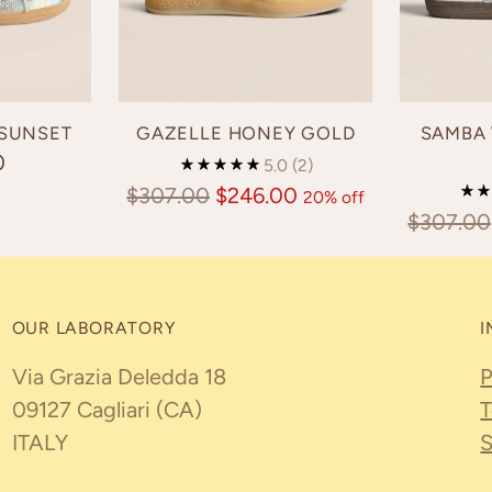
 SUNSET
GAZELLE HONEY GOLD
SAMBA 
0
5.0
(2)
Regular
$307.00
$246.00
20% off
Regular
$307.00
price
price
OUR LABORATORY
I
Via Grazia Deledda 18
P
09127 Cagliari (CA)
T
ITALY
S