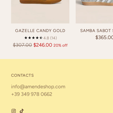
GAZELLE CANDY GOLD
SAMBA SABOT
$365.0
4.8
(14)
Regular
$307.00
$246.00
20% off
price
CONTACTS
info@amendeshop.com
+39 349 978 0662