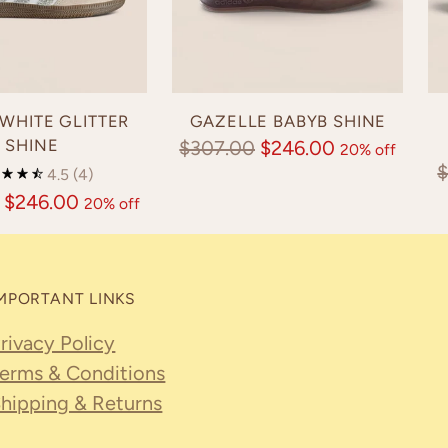
WHITE GLITTER
GAZELLE BABYB SHINE
SHINE
Regular
$307.00
$246.00
20% off
R
4.5
(4)
price
p
$246.00
20% off
MPORTANT LINKS
rivacy Policy
erms & Conditions
hipping & Returns