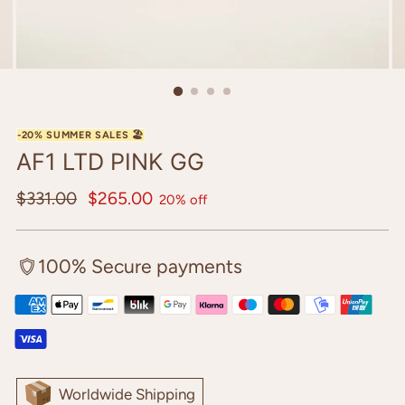
AF1 LTD PINK GG
Regular
$331.00
$265.00
20% off
price
100% Secure payments
Worldwide Shipping