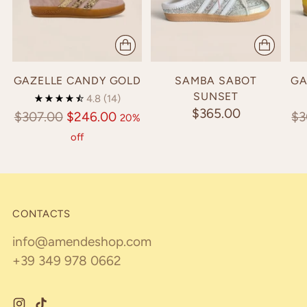
GAZELLE CANDY GOLD
SAMBA SABOT
GA
SUNSET
4.8
(14)
$365.00
Regular
Re
$307.00
$246.00
$3
20%
price
pr
off
CONTACTS
info@amendeshop.com
+39 349 978 0662