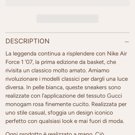
Adding
DESCRIPTION
product
to
La leggenda continua a risplendere con Nike Air
your
Force 1 ’07, la prima edizione da basket, che
cart
rivisita un classico molto amato. Amiamo
rivoluzionare i modelli classici per dargli una luce
diversa. In pelle bianca, queste sneakers sono
realizzate con l’applicazione del tessuto Gucci
monogam rosa finemente cucito.
Realizzata per
uno stile casual, sfoggia un design iconico
perfetto con qualsiasi look e mai fuori di moda.
Ogni prodotto è realizzato a mano. Ciò