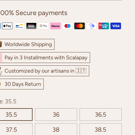
100% Secure payments
Worldwide Shipping
Pay in 3 Installments with Scalapay
Customized by our artisans in 🇮🇹
30 Days Return
e:
35.5
35.5
36
36.5
37.5
38
38.5