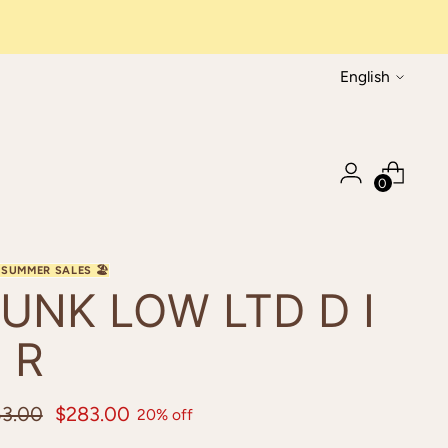
Language
English
0
UNK LOW LTD D I
 R
ular
3.00
$283.00
20% off
ce