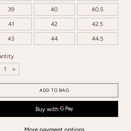
39
40
40.5
41
42
42.5
43
44
44.5
ntity
ntity
ADD TO BAG
More payment options