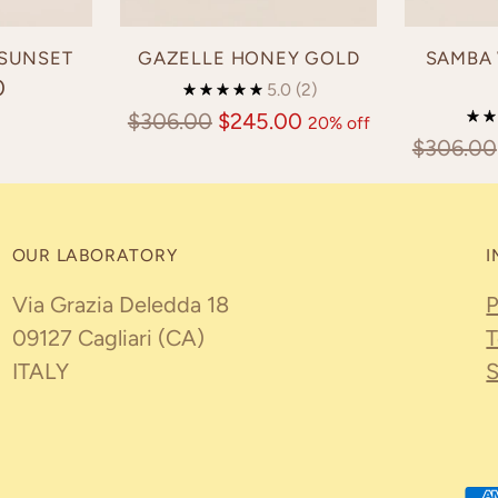
 SUNSET
GAZELLE HONEY GOLD
SAMBA 
0
5.0
(2)
Regular
$306.00
$245.00
20% off
Regular
$306.00
price
price
OUR LABORATORY
I
Via Grazia Deledda 18
P
09127 Cagliari (CA)
T
ITALY
S