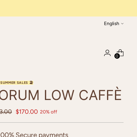
Language
English
0
ORUM LOW CAFFÈ
ular
3.00
$170.00
20% off
ce
100% Secure payments