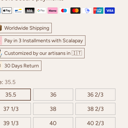
Worldwide Shipping
Pay in 3 Installments with Scalapay
Customized by our artisans in 🇮🇹
30 Days Return
e:
35.5
35.5
36
36 2/3
37 1/3
38
38 2/3
39 1/3
40
40 2/3