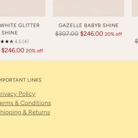
WHITE GLITTER
GAZELLE BABYB SHINE
SHINE
Regular
$307.00
$246.00
20% off
R
4.5
(4)
price
p
$246.00
20% off
MPORTANT LINKS
rivacy Policy
erms & Conditions
hipping & Returns