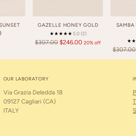
 SUNSET
GAZELLE HONEY GOLD
SAMBA 
0
5.0
(2)
Regular
$307.00
$246.00
20% off
Regular
$307.00
price
price
OUR LABORATORY
I
Via Grazia Deledda 18
P
09127 Cagliari (CA)
T
ITALY
S