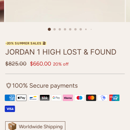
JORDAN 1 HIGH LOST & FOUND
Regular
$825.00
$660.00
20% off
price
100% Secure payments
Worldwide Shipping