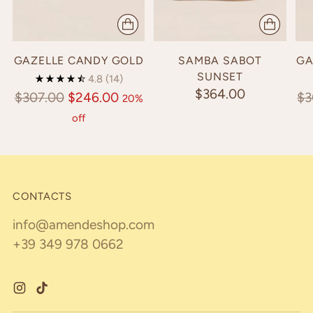
GAZELLE CANDY GOLD
SAMBA SABOT
GA
SUNSET
4.8
(14)
$364.00
Regular
Re
$307.00
$246.00
$3
20%
price
pr
off
CONTACTS
info@amendeshop.com
+39 349 978 0662