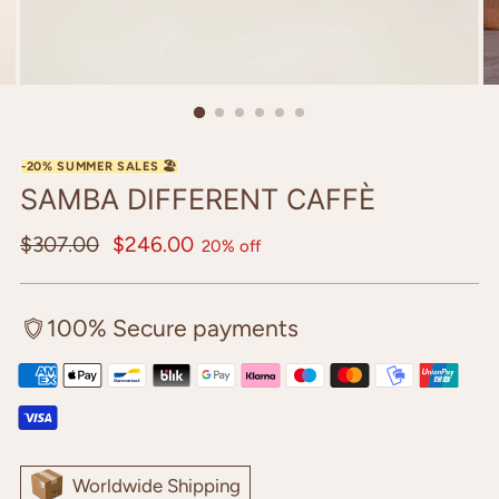
SAMBA DIFFERENT CAFFÈ
Regular
$307.00
$246.00
20% off
price
100% Secure payments
Worldwide Shipping