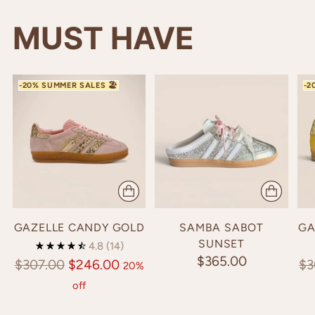
MUST HAVE
GAZELLE CANDY GOLD
SAMBA SABOT
GA
SUNSET
4.8
(14)
$365.00
Regular
Re
$307.00
$246.00
$3
20%
price
pr
off