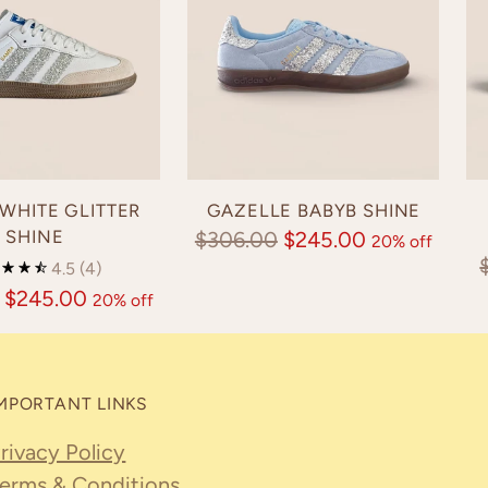
WHITE GLITTER
GAZELLE BABYB SHINE
SHINE
Regular
$306.00
$245.00
20% off
4.5
(4)
price
$245.00
20% off
MPORTANT LINKS
rivacy Policy
erms & Conditions