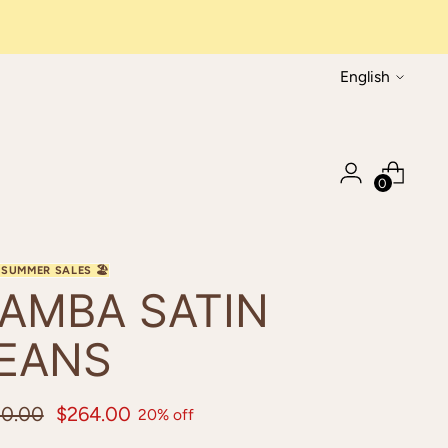
Language
English
0
AMBA SATIN
EANS
ular
30.00
$264.00
20% off
ce