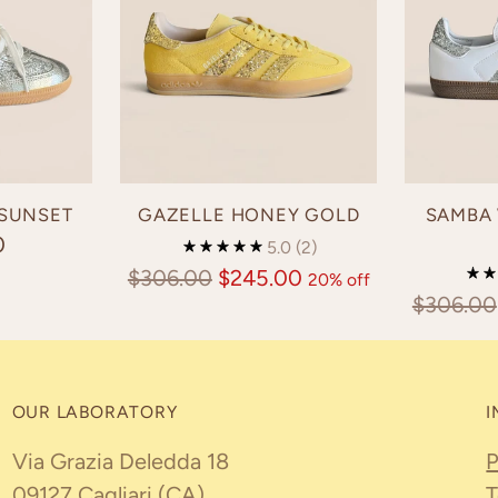
 SUNSET
GAZELLE HONEY GOLD
SAMBA 
0
5.0
(2)
Regular
$306.00
$245.00
20% off
Regular
$306.00
price
price
OUR LABORATORY
I
Via Grazia Deledda 18
P
09127 Cagliari (CA)
T