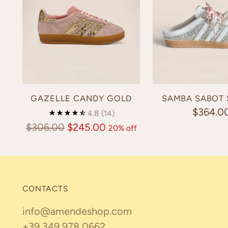
GAZELLE CANDY GOLD
SAMBA SABOT
$364.0
4.8
(14)
Regular
$306.00
$245.00
20% off
price
CONTACTS
info@amendeshop.com
+39 349 978 0662