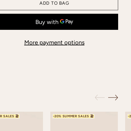
ADD TO BAG
More payment options
ing
duct
r
t