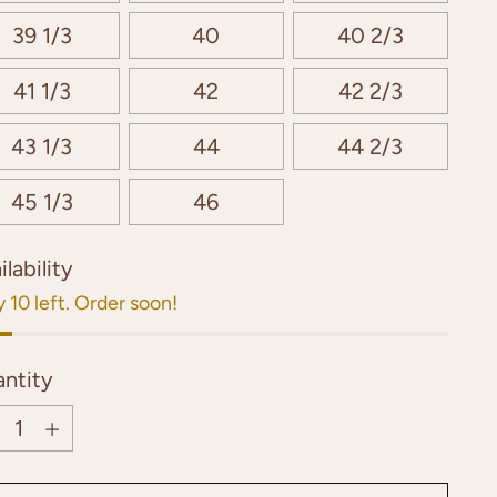
39 1/3
40
40 2/3
41 1/3
42
42 2/3
43 1/3
44
44 2/3
45 1/3
46
ilability
 10 left. Order soon!
ntity
ntity