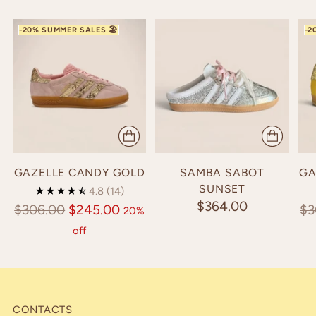
GAZELLE CANDY GOLD
SAMBA SABOT
GA
SUNSET
4.8
(14)
$364.00
Regular
Re
$306.00
$245.00
$3
20%
price
pr
off
CONTACTS