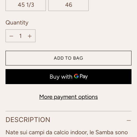
45 1/3
46
Quantity
Quantity
ADD TO BAG
More payment options
Adding
DESCRIPTION
product
to
Nate sui campi da calcio indoor, le Samba sono