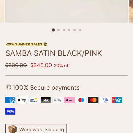
SAMBA SATIN BLACK/PINK
Regular
$306.00
$245.00
20% off
price
100% Secure payments
Worldwide Shipping